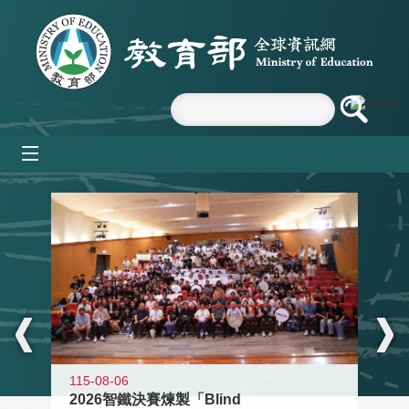
跳到主要內容區塊
mobile_menu
:::
115-08-06
2026智鐵決賽煉製「Blind
11