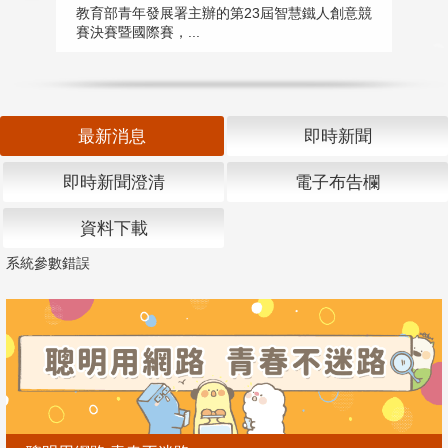
匯
教育部青年發展署主辦的第23屆智慧鐵人創意競
賽決賽暨國際賽，...
教
「
最新消息
即時新聞
即時新聞澄清
電子布告欄
資料下載
系統參數錯誤