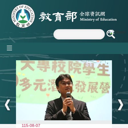
跳到主要內容區塊
mobile_menu
:::
11
115-08-07