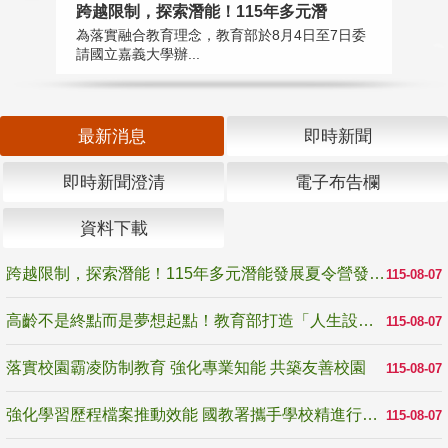
高
跨越限制，探索潛能！115年多元潛
教
為落實融合教育理念，教育部於8月4日至7日委
博
請國立嘉義大學辦...
最新消息
即時新聞
即時新聞澄清
電子布告欄
資料下載
跨越限制，探索潛能！115年多元潛能發展夏令營發掘生命無限可能
115-08-07
高齡不是終點而是夢想起點！教育部打造「人生設計夢工場」 參展第3屆高齡健康產業博覽會
115-08-07
落實校園霸凌防制教育 強化專業知能 共築友善校園
115-08-07
強化學習歷程檔案推動效能 國教署攜手學校精進行政與教學支持
115-08-07