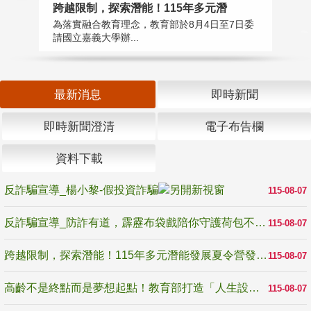
高
跨越限制，探索潛能！115年多元潛
教
為落實融合教育理念，教育部於8月4日至7日委
博
請國立嘉義大學辦...
最新消息
即時新聞
即時新聞澄清
電子布告欄
資料下載
反詐騙宣導_楊小黎-假投資詐騙
115-08-07
反詐騙宣導_防詐有道，霹靂布袋戲陪你守護荷包不受騙
115-08-07
跨越限制，探索潛能！115年多元潛能發展夏令營發掘生命無限可能
115-08-07
高齡不是終點而是夢想起點！教育部打造「人生設計夢工場」 參展第3屆高齡健康產業博覽會
115-08-07