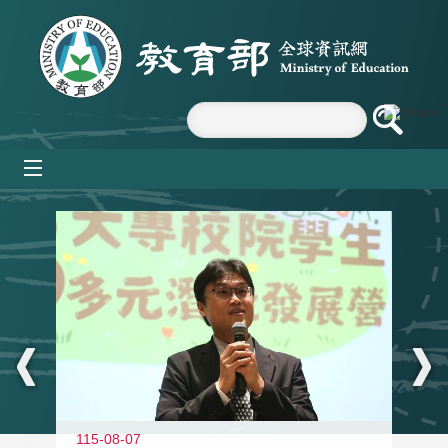
跳到主要內容區塊
mobile_menu
:::
11
115-08-07