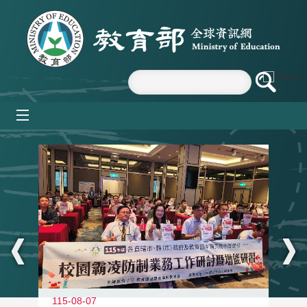
跳到主要內容區塊
mobile_menu
:::
115-08-07
11