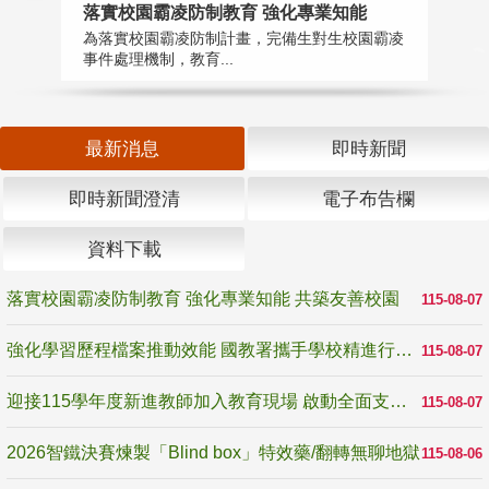
落實校園霸凌防制教育 強化專業知能
迎
為落實校園霸凌防制計畫，完備生對生校園霸凌
1
事件處理機制，教育...
數
最新消息
即時新聞
即時新聞澄清
電子布告欄
資料下載
落實校園霸凌防制教育 強化專業知能 共築友善校園
115-08-07
強化學習歷程檔案推動效能 國教署攜手學校精進行政與教學支持
115-08-07
迎接115學年度新進教師加入教育現場 啟動全面支持陪伴
115-08-07
2026智鐵決賽煉製「Blind box」特效藥/翻轉無聊地獄
115-08-06