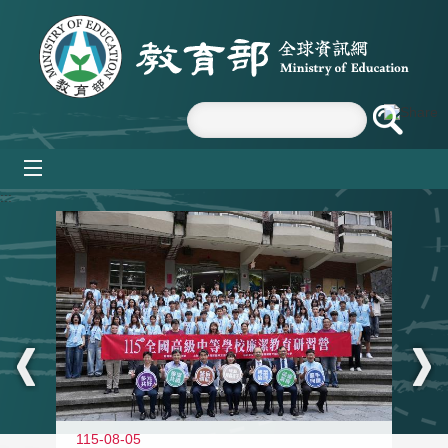
跳到主要內容區塊
mobile_menu
:::
115-08-05
11