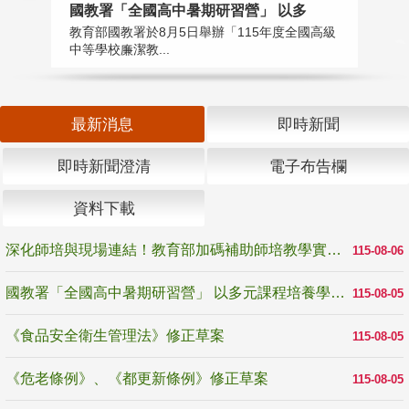
國教署「全國高中暑期研習營」 以多
學
教育部國教署於8月5日舉辦「115年度全國高級
教
中等學校廉潔教...
「
最新消息
即時新聞
即時新聞澄清
電子布告欄
資料下載
深化師培與現場連結！教育部加碼補助師培教學實踐研究 10月師培國際研討會交流教學實踐經驗
115-08-06
國教署「全國高中暑期研習營」 以多元課程培養學生瞭解誠信專業與倫理價值
115-08-05
《食品安全衛生管理法》修正草案
115-08-05
《危老條例》、《都更新條例》修正草案
115-08-05