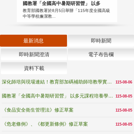
國教署「全國高中暑期研習營」 以多
學
教育部國教署於8月5日舉辦「115年度全國高級
教
中等學校廉潔教...
「
最新消息
即時新聞
即時新聞澄清
電子布告欄
資料下載
深化師培與現場連結！教育部加碼補助師培教學實踐研究 10月師培國際研討會交流教學實踐經驗
115-08-06
國教署「全國高中暑期研習營」 以多元課程培養學生瞭解誠信專業與倫理價值
115-08-05
《食品安全衛生管理法》修正草案
115-08-05
《危老條例》、《都更新條例》修正草案
115-08-05