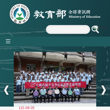
跳到主要內容區塊
mobile_menu
:::
115-08-05
11