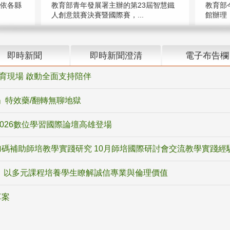
（依各縣
教育部青年發展署主辦的第23屆智慧鐵
教育部
人創意競賽決賽暨國際賽，...
館辦理「
即時新聞
即時新聞澄清
電子布告欄
教育現場 啟動全面支持陪伴
ox」特效藥/翻轉無聊地獄
2026數位學習國際論壇高雄登場
碼補助師培教學實踐研究 10月師培國際研討會交流教學實踐經
 以多元課程培養學生瞭解誠信專業與倫理價值
草案