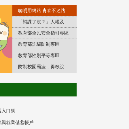
聰明用網路 青春不迷路
「補課了沒？」人權及轉型正義教育專區
教育部全民安全指引專區
教育部詐騙防制專區
教育部性別平等專區
防制校園霸凌，勇敢說出來！
習入口網
育與就業儲蓄帳戶