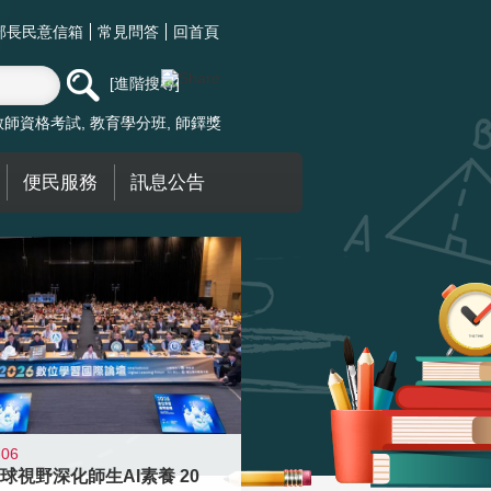
部長民意信箱
常見問答
回首頁
進階搜尋
教師資格考試
教育學分班
師鐸獎
便民服務
訊息公告
-06
球視野深化師生AI素養 20