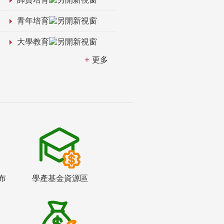
青年培育
大學教育
更多
布
學產基金資源區