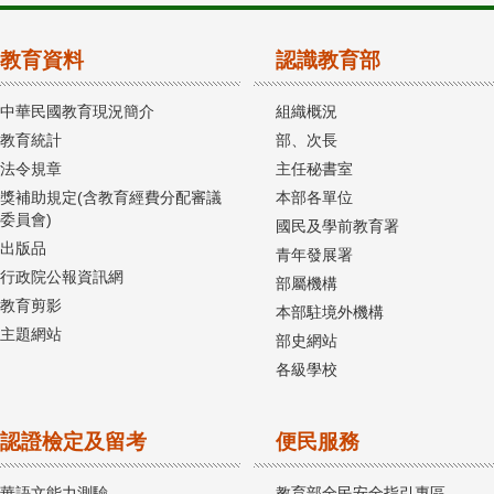
教育資料
認識教育部
中華民國教育現況簡介
組織概況
教育統計
部、次長
法令規章
主任秘書室
獎補助規定(含教育經費分配審議
本部各單位
委員會)
國民及學前教育署
出版品
青年發展署
行政院公報資訊網
部屬機構
教育剪影
本部駐境外機構
主題網站
部史網站
各級學校
認證檢定及留考
便民服務
華語文能力測驗
教育部全民安全指引專區