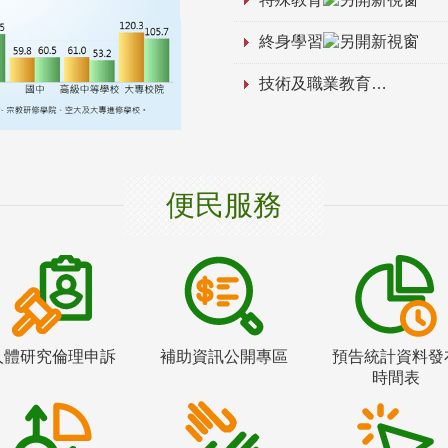
終身學習
技術及職業教育
便民服務
人體研究倫理申訴
補助資訊公開專區
預告統計資料發
時間表