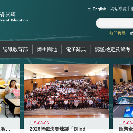
網站導覽
:::
English
熱門搜尋：
認識教育部
師生園地
電子辭典
認證檢定及留考
115-08-06
115-08
迎接115學年度新進教師加入教育現
2026智鐵決賽煉製「Blind
匯聚全