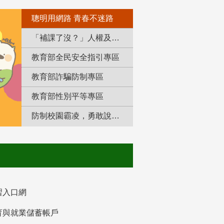
聰明用網路 青春不迷路
「補課了沒？」人權及轉型正義教育專區
教育部全民安全指引專區
教育部詐騙防制專區
教育部性別平等專區
防制校園霸凌，勇敢說出來！
習入口網
育與就業儲蓄帳戶