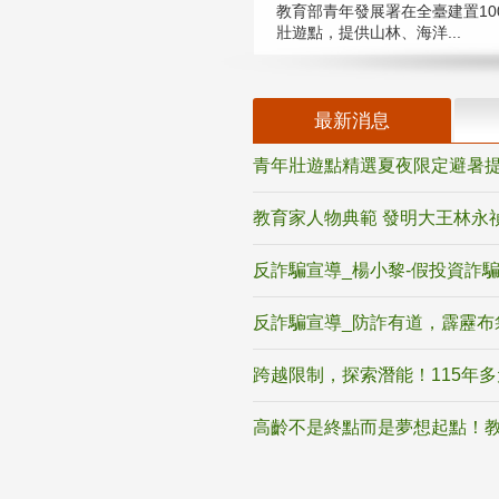
教育部青年發展署在全臺建置10
壯遊點，提供山林、海洋...
最新消息
青年壯遊點精選夏夜限定避暑提
教育家人物典範 發明大王林永
反詐騙宣導_楊小黎-假投資詐
反詐騙宣導_防詐有道，霹靂布
跨越限制，探索潛能！115年
高齡不是終點而是夢想起點！教