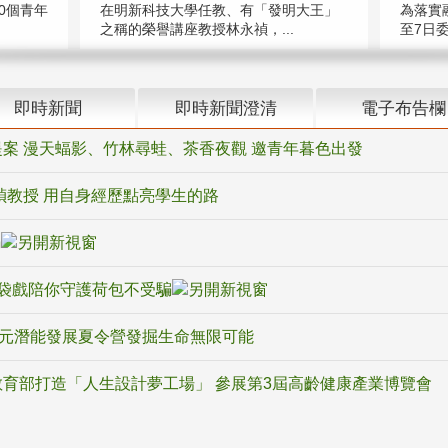
在明新科技大學任教、有「發明大王」
0個青年
為落實
之稱的榮譽講座教授林永禎，...
至7日委
即時新聞
即時新聞澄清
電子布告欄
案 漫天蝠影、竹林尋蛙、茶香夜觀 邀青年暮色出發
禎教授 用自身經歷點亮學生的路
騙
袋戲陪你守護荷包不受騙
多元潛能發展夏令營發掘生命無限可能
育部打造「人生設計夢工場」 參展第3屆高齡健康產業博覽會