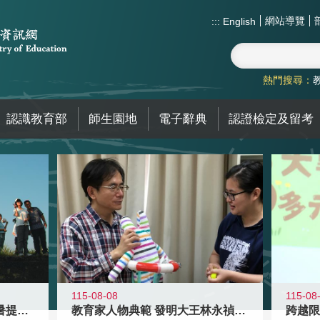
網站導覽
:::
English
熱門搜尋：
認識教育部
師生園地
電子辭典
認證檢定及留考
115-08-08
115-08
教育家人物典範 發明大王林永禎教授
青年壯遊點精選夏夜限定避暑提案 漫