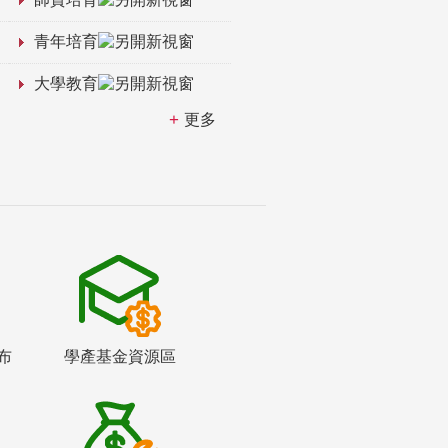
青年培育
大學教育
更多
布
學產基金資源區