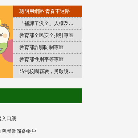
聰明用網路 青春不迷路
「補課了沒？」人權及轉型正義教育專區
教育部全民安全指引專區
教育部詐騙防制專區
教育部性別平等專區
防制校園霸凌，勇敢說出來！
習入口網
育與就業儲蓄帳戶