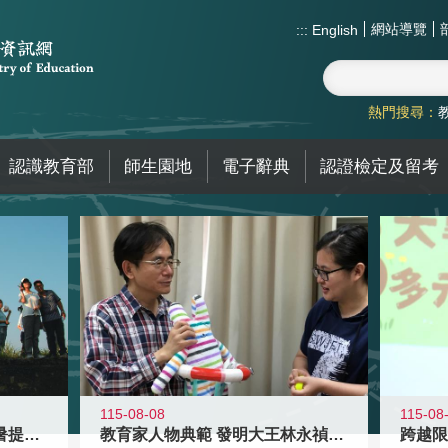
網站導覽
:::
English
熱門搜尋：
認識教育部
師生園地
電子辭典
認證檢定及留考
115-08-08
115-08
教育家人物典範 發明大王林永禎教授
青年壯遊點精選夏夜限定避暑提案 漫