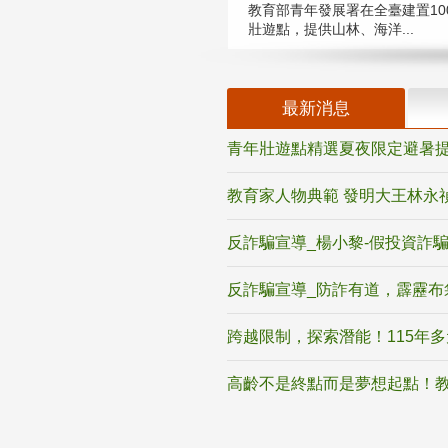
教育部青年發展署在全臺建置10
壯遊點，提供山林、海洋...
最新消息
青年壯遊點精選夏夜限定避暑提
教育家人物典範 發明大王林永
反詐騙宣導_楊小黎-假投資詐
反詐騙宣導_防詐有道，霹靂布
跨越限制，探索潛能！115年
高齡不是終點而是夢想起點！教