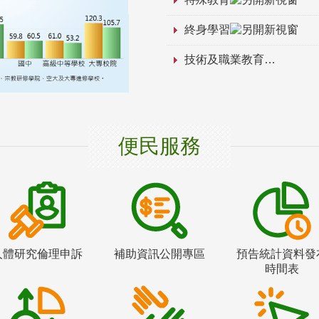
終身學習
技術及職業教育
便民服務
人體研究倫理申訴
補助資訊公開專區
預告統計資料發
時間表