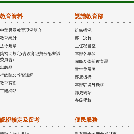
教育資料
認識教育部
中華民國教育現況簡介
組織概況
教育統計
部、次長
法令規章
主任秘書室
獎補助規定(含教育經費分配審議
本部各單位
委員會)
國民及學前教育署
出版品
青年發展署
行政院公報資訊網
部屬機構
教育剪影
本部駐境外機構
主題網站
部史網站
各級學校
認證檢定及留考
便民服務
華語文能力測驗
教育部全民安全指引專區