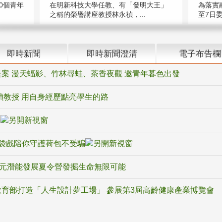
在明新科技大學任教、有「發明大王」
0個青年
為落實
之稱的榮譽講座教授林永禎，...
至7日委
即時新聞
即時新聞澄清
電子布告欄
案 漫天蝠影、竹林尋蛙、茶香夜觀 邀青年暮色出發
禎教授 用自身經歷點亮學生的路
騙
袋戲陪你守護荷包不受騙
多元潛能發展夏令營發掘生命無限可能
育部打造「人生設計夢工場」 參展第3屆高齡健康產業博覽會