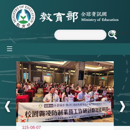
跳到主要內容區塊
mobile_menu
:::
115-08-07
11