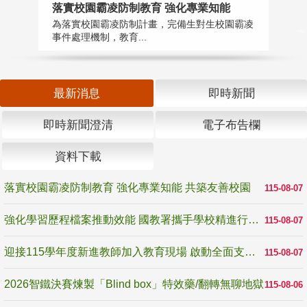
落實校園霸凌防制教育 強化專業知能
迎
為落實校園霸凌防制計畫，完備生對生校園霸凌
1
事件處理機制，教育...
數
最新消息
即時新聞
即時新聞澄清
電子布告欄
資料下載
落實校園霸凌防制教育 強化專業知能 共築友善校園
115-08-07
強化學習歷程檔案推動效能 國教署攜手學校精進行政與教學支持
115-08-07
迎接115學年度新進教師加入教育現場 啟動全面支持陪伴
115-08-07
2026智鐵決賽煉製「Blind box」特效藥/翻轉無聊地獄
115-08-06