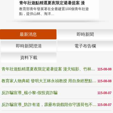
教
青年壯遊點精選夏夜限定避暑提案 漫
在
教育部青年發展署在全臺建置100個青年壯遊
譽
點，提供山林、海洋...
最新消息
即時新聞
即時新聞澄清
電子布告欄
資料下載
青年壯遊點精選夏夜限定避暑提案 漫天蝠影、竹林尋蛙、茶香夜觀 邀青年暮色出發
115-08-08
教育家人物典範 發明大王林永禎教授 用自身經歷點亮學生的路
115-08-08
反詐騙宣導_楊小黎-假投資詐騙
115-08-07
反詐騙宣導_防詐有道，霹靂布袋戲陪你守護荷包不受騙
115-08-07