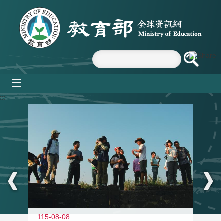
跳到主要內容區塊
mobile_menu
:::
11
115-08-08