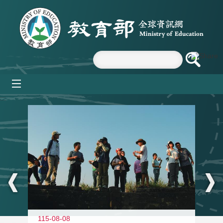
跳到主要內容區塊
mobile_menu
:::
11
115-08-08