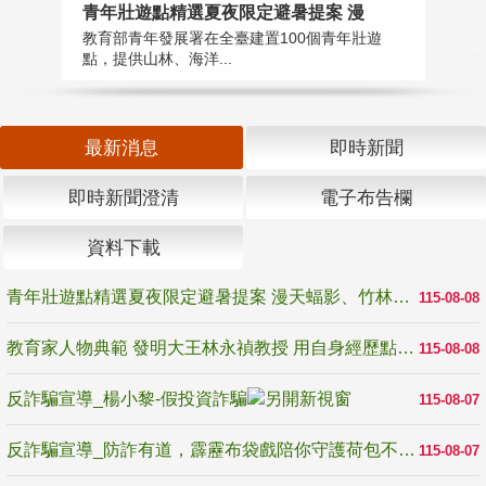
教
青年壯遊點精選夏夜限定避暑提案 漫
在
教育部青年發展署在全臺建置100個青年壯遊
譽
點，提供山林、海洋...
最新消息
即時新聞
即時新聞澄清
電子布告欄
資料下載
青年壯遊點精選夏夜限定避暑提案 漫天蝠影、竹林尋蛙、茶香夜觀 邀青年暮色出發
115-08-08
教育家人物典範 發明大王林永禎教授 用自身經歷點亮學生的路
115-08-08
反詐騙宣導_楊小黎-假投資詐騙
115-08-07
反詐騙宣導_防詐有道，霹靂布袋戲陪你守護荷包不受騙
115-08-07