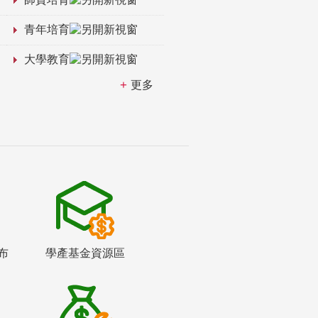
青年培育
大學教育
更多
布
學產基金資源區