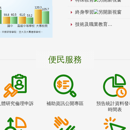
終身學習
技術及職業教育
便民服務
人體研究倫理申訴
補助資訊公開專區
預告統計資料發
時間表