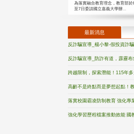
為落實融合教育理念，教育部於8
至7日委請國立嘉義大學辦...
最新消息
反詐騙宣導_楊小黎-假投資詐
反詐騙宣導_防詐有道，霹靂布
跨越限制，探索潛能！115年
高齡不是終點而是夢想起點！教
落實校園霸凌防制教育 強化專
強化學習歷程檔案推動效能 國