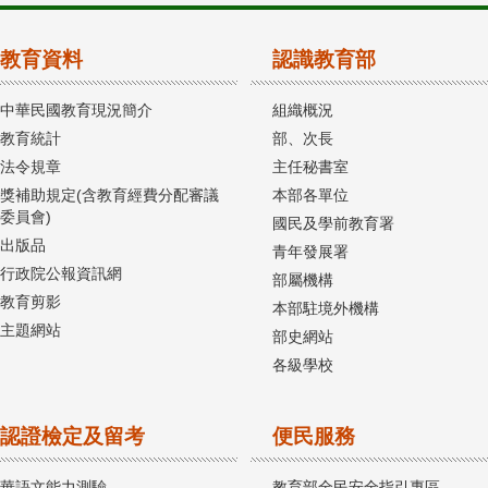
教育資料
認識教育部
中華民國教育現況簡介
組織概況
教育統計
部、次長
法令規章
主任秘書室
獎補助規定(含教育經費分配審議
本部各單位
委員會)
國民及學前教育署
出版品
青年發展署
行政院公報資訊網
部屬機構
教育剪影
本部駐境外機構
主題網站
部史網站
各級學校
認證檢定及留考
便民服務
華語文能力測驗
教育部全民安全指引專區