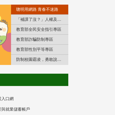
聰明用網路 青春不迷路
「補課了沒？」人權及轉型正義教育專區
教育部全民安全指引專區
教育部詐騙防制專區
教育部性別平等專區
防制校園霸凌，勇敢說出來！
習入口網
育與就業儲蓄帳戶