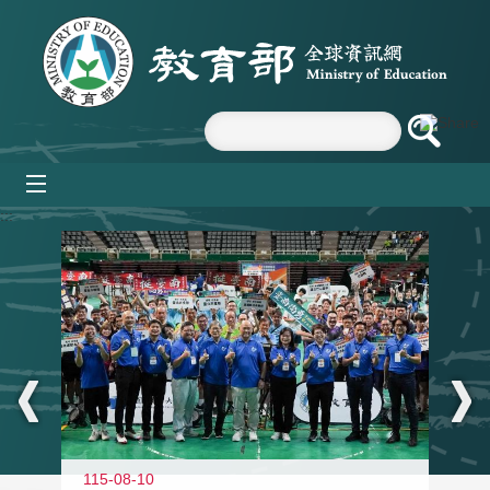
跳到主要內容區塊
mobile_menu
:::
115-08-10
11