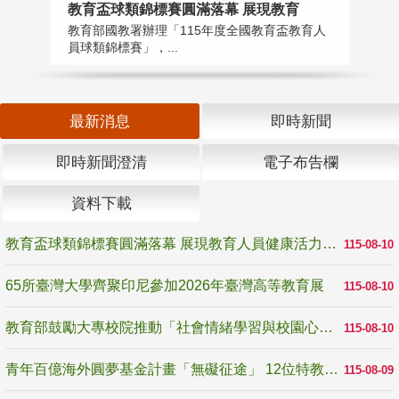
教育盃球類錦標賽圓滿落幕 展現教育
6
教育部國教署辦理「115年度全國教育盃教育人
「
員球類錦標賽」，...
首
最新消息
即時新聞
即時新聞澄清
電子布告欄
資料下載
教育盃球類錦標賽圓滿落幕 展現教育人員健康活力與團隊精神
115-08-10
65所臺灣大學齊聚印尼參加2026年臺灣高等教育展
115-08-10
教育部鼓勵大專校院推動「社會情緒學習與校園心理健康促進計畫」 培育校園「心」韌性
115-08-10
青年百億海外圓夢基金計畫「無礙征途」 12位特教與弱勢青年勇闖西班牙 跨越感官限制見證生命蛻變
115-08-09