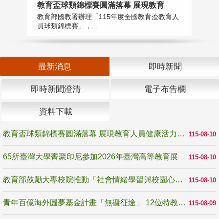
教育盃球類錦標賽圓滿落幕 展現教育
6
教育部國教署辦理「115年度全國教育盃教育人
「
員球類錦標賽」，...
首
最新消息
即時新聞
即時新聞澄清
電子布告欄
資料下載
教育盃球類錦標賽圓滿落幕 展現教育人員健康活力與團隊精神
115-08-10
65所臺灣大學齊聚印尼參加2026年臺灣高等教育展
115-08-10
教育部鼓勵大專校院推動「社會情緒學習與校園心理健康促進計畫」 培育校園「心」韌性
115-08-10
青年百億海外圓夢基金計畫「無礙征途」 12位特教與弱勢青年勇闖西班牙 跨越感官限制見證生命蛻變
115-08-09