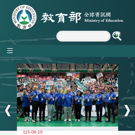
跳到主要內容區塊
mobile_menu
:::
115-08-10
11