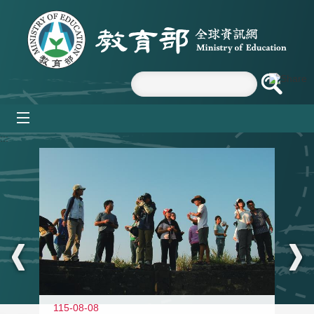
跳到主要內容區塊
mobile_menu
:::
11
115-08-08