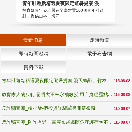
教
青年壯遊點精選夏夜限定避暑提案 漫
在
教育部青年發展署在全臺建置100個青年壯遊
譽
點，提供山林、海洋...
最新消息
即時新聞
即時新聞澄清
電子布告欄
資料下載
青年壯遊點精選夏夜限定避暑提案 漫天蝠影、竹林尋蛙、茶香夜觀 邀青年暮色出發
115-08-08
教育家人物典範 發明大王林永禎教授 用自身經歷點亮學生的路
115-08-08
反詐騙宣導_楊小黎-假投資詐騙
115-08-07
反詐騙宣導_防詐有道，霹靂布袋戲陪你守護荷包不受騙
115-08-07