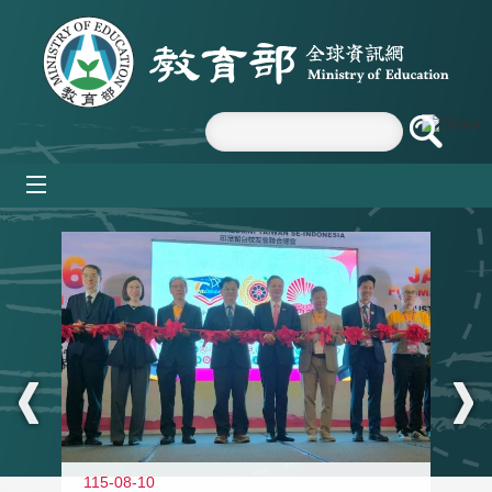
跳到主要內容區塊
mobile_menu
:::
115-08-10
11