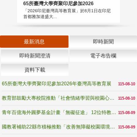
65所臺灣大學齊聚印尼參加2026
教
「2026印尼臺灣高等教育展」於8月1日在印尼
教
首都雅加達盛大...
助
最新消息
即時新聞
即時新聞澄清
電子布告欄
資料下載
65所臺灣大學齊聚印尼參加2026年臺灣高等教育展
115-08-10
教育部鼓勵大專校院推動「社會情緒學習與校園心理健康促進計畫」 培育校園「心」韌性
115-08-10
青年百億海外圓夢基金計畫「無礙征途」 12位特教與弱勢青年勇闖西班牙 跨越感官限制見證生命蛻變
115-08-09
國教署補助22縣市積極推動「改善無障礙校園環境計畫」 打造友善、安全、無礙學習空間
115-08-09