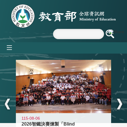
跳到主要內容區塊
mobile_menu
:::
115-08-06
2026智鐵決賽煉製「Blind
11