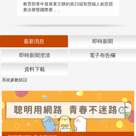
匯
教育部青年發展署主辦的第23屆智慧鐵人創意競
賽決賽暨國際賽，...
教
「
最新消息
即時新聞
即時新聞澄清
電子布告欄
資料下載
系統參數錯誤