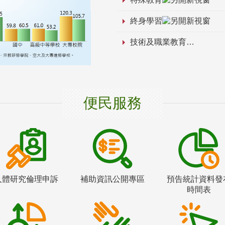
終身學習
技術及職業教育
便民服務
人體研究倫理申訴
補助資訊公開專區
預告統計資料發
時間表