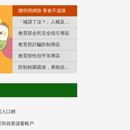
聰明用網路 青春不迷路
「補課了沒？」人權及轉型正義教育專區
教育部全民安全指引專區
教育部詐騙防制專區
教育部性別平等專區
防制校園霸凌，勇敢說出來！
習入口網
育與就業儲蓄帳戶