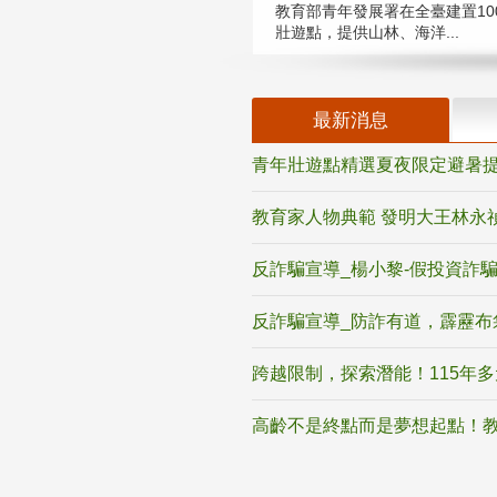
教育部青年發展署在全臺建置10
壯遊點，提供山林、海洋...
最新消息
青年壯遊點精選夏夜限定避暑提
教育家人物典範 發明大王林永
反詐騙宣導_楊小黎-假投資詐
反詐騙宣導_防詐有道，霹靂布
跨越限制，探索潛能！115年
高齡不是終點而是夢想起點！教