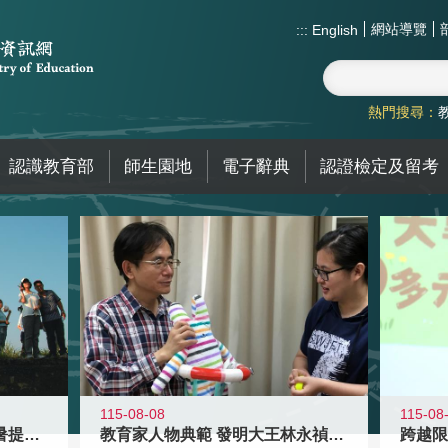
網站導覽
:::
English
熱門搜尋：
認識教育部
師生園地
電子辭典
認證檢定及留考
115-08-08
115-08
教育家人物典範 發明大王林永禎教授
青年壯遊點精選夏夜限定避暑提案 漫