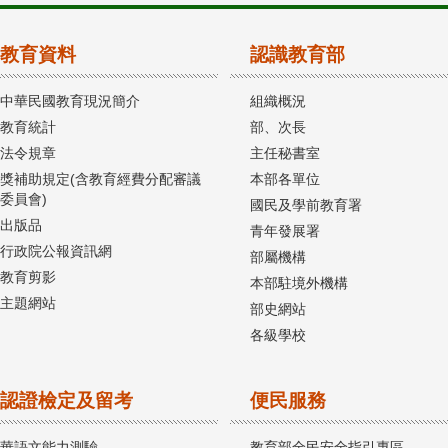
教育資料
認識教育部
中華民國教育現況簡介
組織概況
教育統計
部、次長
法令規章
主任秘書室
獎補助規定(含教育經費分配審議
本部各單位
委員會)
國民及學前教育署
出版品
青年發展署
行政院公報資訊網
部屬機構
教育剪影
本部駐境外機構
主題網站
部史網站
各級學校
認證檢定及留考
便民服務
華語文能力測驗
教育部全民安全指引專區