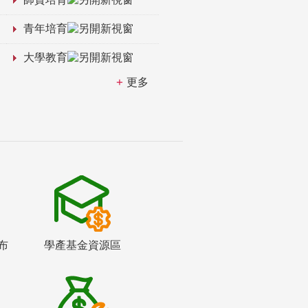
青年培育
大學教育
更多
布
學產基金資源區