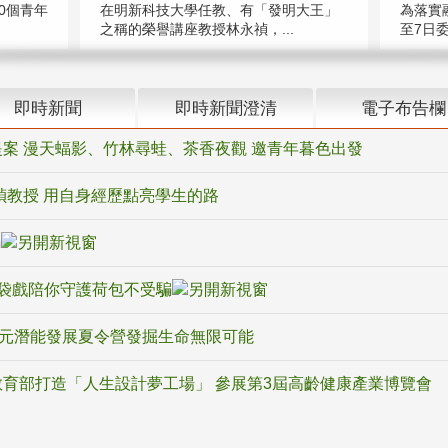
在明新科技大學任教、有「發明大王」
0個青年
為落實
之稱的榮譽講座教授林永禎，...
至7日委
即時新聞
即時新聞澄清
電子布告欄
案 漫天蝠影、竹林尋蛙、茶香夜觀 邀青年暮色出發
禎教授 用自身經歷點亮學生的路
騙
袋戲陪你守護荷包不受騙
多元潛能發展夏令營發掘生命無限可能
育部打造「人生設計夢工場」 參展第3屆高齡健康產業博覽會