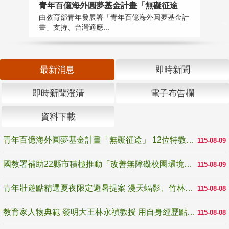
青年百億海外圓夢基金計畫「無礙征途
國
由教育部青年發展署「青年百億海外圓夢基金計
無
畫」支持、台灣適應...
是
最新消息
即時新聞
即時新聞澄清
電子布告欄
資料下載
青年百億海外圓夢基金計畫「無礙征途」 12位特教與弱勢青年勇闖西班牙 跨越感官限制見證生命蛻變
115-08-09
國教署補助22縣市積極推動「改善無障礙校園環境計畫」 打造友善、安全、無礙學習空間
115-08-09
青年壯遊點精選夏夜限定避暑提案 漫天蝠影、竹林尋蛙、茶香夜觀 邀青年暮色出發
115-08-08
教育家人物典範 發明大王林永禎教授 用自身經歷點亮學生的路
115-08-08