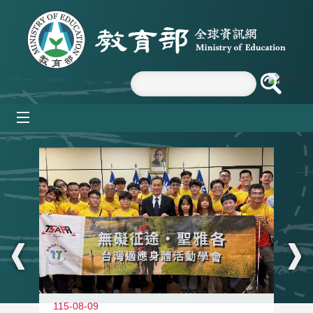
跳到主要內容區塊
mobile_menu
:::
115-08-09
11