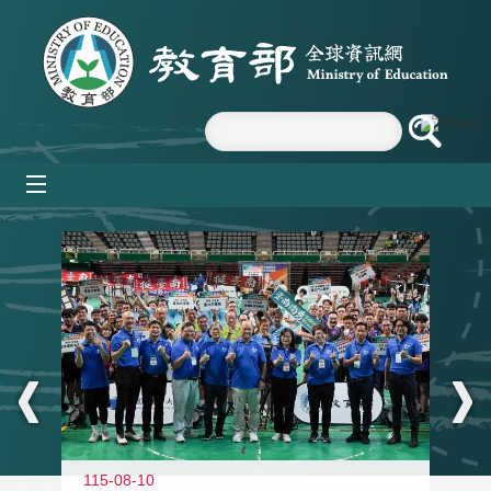
跳到主要內容區塊
mobile_menu
:::
115-08-10
11