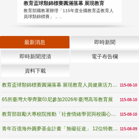
教育盃球類錦標賽圓滿落幕 展現教育
6
教育部國教署辦理「115年度全國教育盃教育人
「
員球類錦標賽」，...
首
最新消息
即時新聞
即時新聞澄清
電子布告欄
資料下載
教育盃球類錦標賽圓滿落幕 展現教育人員健康活力與團隊精神
115-08-10
65所臺灣大學齊聚印尼參加2026年臺灣高等教育展
115-08-10
教育部鼓勵大專校院推動「社會情緒學習與校園心理健康促進計畫」 培育校園「心」韌性
115-08-10
青年百億海外圓夢基金計畫「無礙征途」 12位特教與弱勢青年勇闖西班牙 跨越感官限制見證生命蛻變
115-08-09