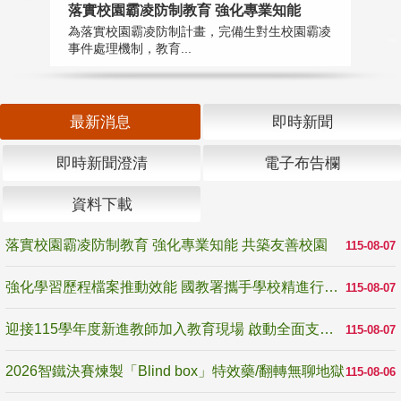
落實校園霸凌防制教育 強化專業知能
迎
為落實校園霸凌防制計畫，完備生對生校園霸凌
1
事件處理機制，教育...
數
最新消息
即時新聞
即時新聞澄清
電子布告欄
資料下載
落實校園霸凌防制教育 強化專業知能 共築友善校園
115-08-07
強化學習歷程檔案推動效能 國教署攜手學校精進行政與教學支持
115-08-07
迎接115學年度新進教師加入教育現場 啟動全面支持陪伴
115-08-07
2026智鐵決賽煉製「Blind box」特效藥/翻轉無聊地獄
115-08-06