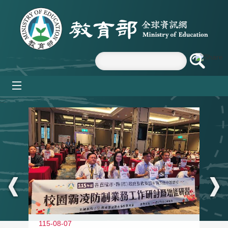
跳到主要內容區塊
mobile_menu
:::
115-08-07
11