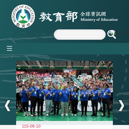
跳到主要內容區塊
mobile_menu
:::
115-08-10
11