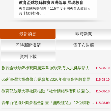
教育盃球類錦標賽圓滿落幕 展現教育
6
教育部國教署辦理「115年度全國教育盃教育人
「
員球類錦標賽」，...
首
最新消息
即時新聞
即時新聞澄清
電子布告欄
資料下載
教育盃球類錦標賽圓滿落幕 展現教育人員健康活力與團隊精神
115-08-10
65所臺灣大學齊聚印尼參加2026年臺灣高等教育展
115-08-10
教育部鼓勵大專校院推動「社會情緒學習與校園心理健康促進計畫」 培育校園「心」韌性
115-08-10
青年百億海外圓夢基金計畫「無礙征途」 12位特教與弱勢青年勇闖西班牙 跨越感官限制見證生命蛻變
115-08-09