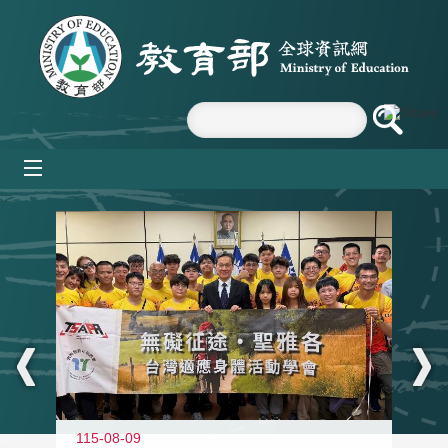
跳到主要內容區塊
mobile_menu
:::
115-08-09
11