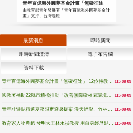
青年百億海外圓夢基金計畫「無礙征途
國
由教育部青年發展署「青年百億海外圓夢基金計
無
畫」支持、台灣適應...
是
最新消息
即時新聞
即時新聞澄清
電子布告欄
資料下載
青年百億海外圓夢基金計畫「無礙征途」 12位特教與弱勢青年勇闖西班牙 跨越感官限制見證生命蛻變
115-08-09
國教署補助22縣市積極推動「改善無障礙校園環境計畫」 打造友善、安全、無礙學習空間
115-08-09
青年壯遊點精選夏夜限定避暑提案 漫天蝠影、竹林尋蛙、茶香夜觀 邀青年暮色出發
115-08-08
教育家人物典範 發明大王林永禎教授 用自身經歷點亮學生的路
115-08-08