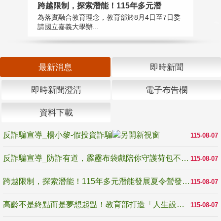
高
跨越限制，探索潛能！115年多元潛
教
為落實融合教育理念，教育部於8月4日至7日委
博
請國立嘉義大學辦...
最新消息
即時新聞
即時新聞澄清
電子布告欄
資料下載
反詐騙宣導_楊小黎-假投資詐騙
115-08-07
反詐騙宣導_防詐有道，霹靂布袋戲陪你守護荷包不受騙
115-08-07
跨越限制，探索潛能！115年多元潛能發展夏令營發掘生命無限可能
115-08-07
高齡不是終點而是夢想起點！教育部打造「人生設計夢工場」 參展第3屆高齡健康產業博覽會
115-08-07