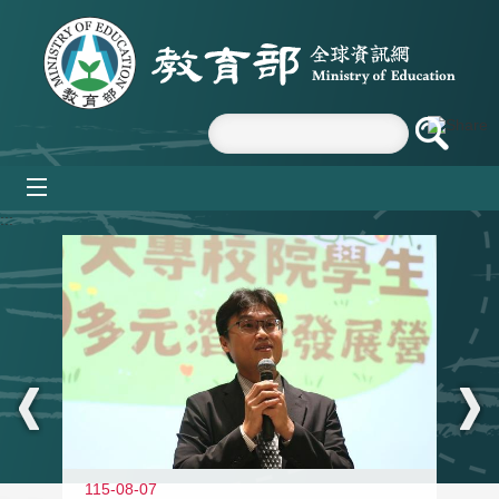
跳到主要內容區塊
mobile_menu
:::
11
115-08-07