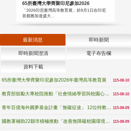
65所臺灣大學齊聚印尼參加2026
教
「2026印尼臺灣高等教育展」於8月1日在印尼
教
首都雅加達盛大...
助
最新消息
即時新聞
即時新聞澄清
電子布告欄
資料下載
65所臺灣大學齊聚印尼參加2026年臺灣高等教育展
115-08-10
教育部鼓勵大專校院推動「社會情緒學習與校園心理健康促進計畫」 培育校園「心」韌性
115-08-10
青年百億海外圓夢基金計畫「無礙征途」 12位特教與弱勢青年勇闖西班牙 跨越感官限制見證生命蛻變
115-08-09
國教署補助22縣市積極推動「改善無障礙校園環境計畫」 打造友善、安全、無礙學習空間
115-08-09