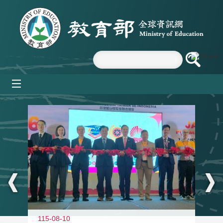
跳到主要內容區塊
mobile_menu
:::
115-08-10
11