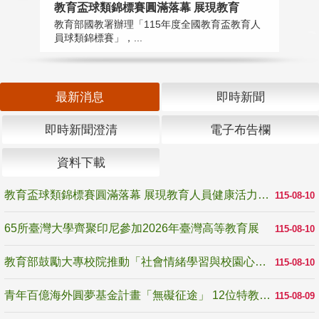
教育盃球類錦標賽圓滿落幕 展現教育
6
教育部國教署辦理「115年度全國教育盃教育人
「
員球類錦標賽」，...
首
最新消息
即時新聞
即時新聞澄清
電子布告欄
資料下載
教育盃球類錦標賽圓滿落幕 展現教育人員健康活力與團隊精神
115-08-10
65所臺灣大學齊聚印尼參加2026年臺灣高等教育展
115-08-10
教育部鼓勵大專校院推動「社會情緒學習與校園心理健康促進計畫」 培育校園「心」韌性
115-08-10
青年百億海外圓夢基金計畫「無礙征途」 12位特教與弱勢青年勇闖西班牙 跨越感官限制見證生命蛻變
115-08-09