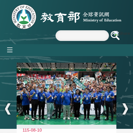
跳到主要內容區塊
mobile_menu
:::
115-08-10
11