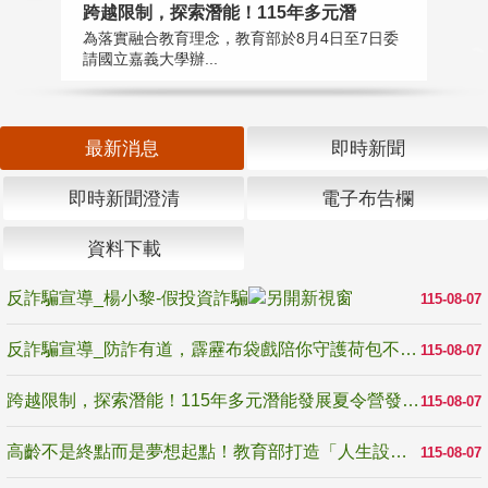
高
跨越限制，探索潛能！115年多元潛
教
為落實融合教育理念，教育部於8月4日至7日委
博
請國立嘉義大學辦...
最新消息
即時新聞
即時新聞澄清
電子布告欄
資料下載
反詐騙宣導_楊小黎-假投資詐騙
115-08-07
反詐騙宣導_防詐有道，霹靂布袋戲陪你守護荷包不受騙
115-08-07
跨越限制，探索潛能！115年多元潛能發展夏令營發掘生命無限可能
115-08-07
高齡不是終點而是夢想起點！教育部打造「人生設計夢工場」 參展第3屆高齡健康產業博覽會
115-08-07