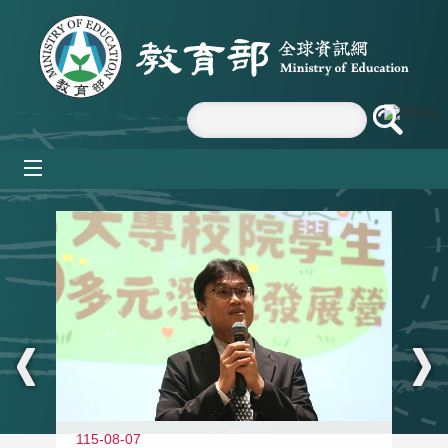
跳到主要內容區塊
mobile_menu
:::
11
115-08-07