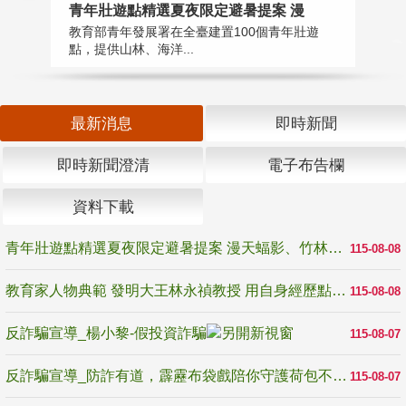
教
青年壯遊點精選夏夜限定避暑提案 漫
在
教育部青年發展署在全臺建置100個青年壯遊
譽
點，提供山林、海洋...
最新消息
即時新聞
即時新聞澄清
電子布告欄
資料下載
青年壯遊點精選夏夜限定避暑提案 漫天蝠影、竹林尋蛙、茶香夜觀 邀青年暮色出發
115-08-08
教育家人物典範 發明大王林永禎教授 用自身經歷點亮學生的路
115-08-08
反詐騙宣導_楊小黎-假投資詐騙
115-08-07
反詐騙宣導_防詐有道，霹靂布袋戲陪你守護荷包不受騙
115-08-07