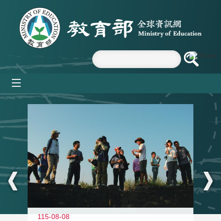
跳到主要內容區塊
mobile_menu
:::
11
115-08-08