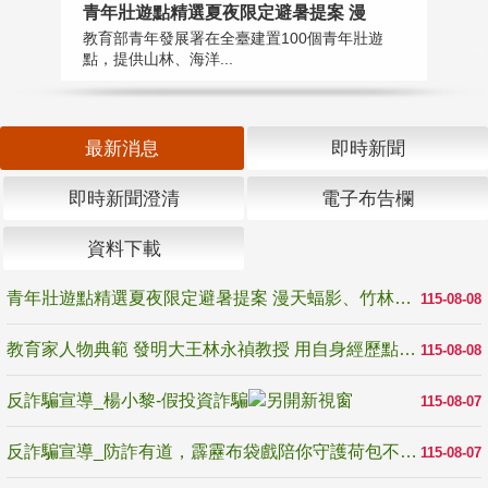
教
青年壯遊點精選夏夜限定避暑提案 漫
在
教育部青年發展署在全臺建置100個青年壯遊
譽
點，提供山林、海洋...
最新消息
即時新聞
即時新聞澄清
電子布告欄
資料下載
青年壯遊點精選夏夜限定避暑提案 漫天蝠影、竹林尋蛙、茶香夜觀 邀青年暮色出發
115-08-08
教育家人物典範 發明大王林永禎教授 用自身經歷點亮學生的路
115-08-08
反詐騙宣導_楊小黎-假投資詐騙
115-08-07
反詐騙宣導_防詐有道，霹靂布袋戲陪你守護荷包不受騙
115-08-07