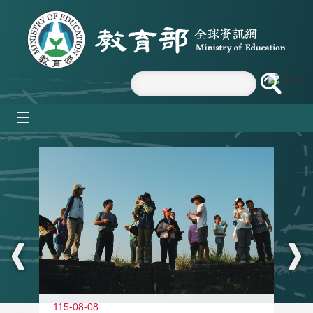
跳到主要內容區塊
mobile_menu
:::
11
115-08-08