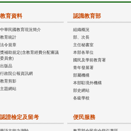
教育資料
認識教育部
中華民國教育現況簡介
組織概況
教育統計
部、次長
法令規章
主任秘書室
獎補助規定(含教育經費分配審議
本部各單位
委員會)
國民及學前教育署
出版品
青年發展署
行政院公報資訊網
部屬機構
教育剪影
本部駐境外機構
主題網站
部史網站
各級學校
認證檢定及留考
便民服務
華語文能力測驗
教育部全民安全指引專區