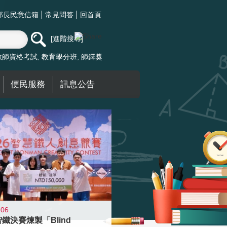
部長民意信箱
常見問答
回首頁
進階搜尋
教師資格考試
教育學分班
師鐸獎
便民服務
訊息公告
-06
智鐵決賽煉製「Blind