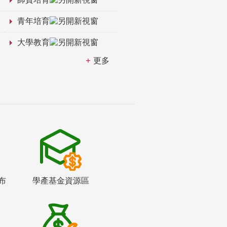
青年培育
大學教育
更多
布
學產基金資源區