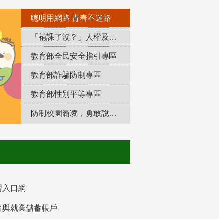
聰明用網路 青春不迷路
「補課了沒？」人權及轉型正義教育專區
教育部全民安全指引專區
教育部詐騙防制專區
教育部性別平等專區
防制校園霸凌，勇敢說出來！
習入口網
育與就業儲蓄帳戶