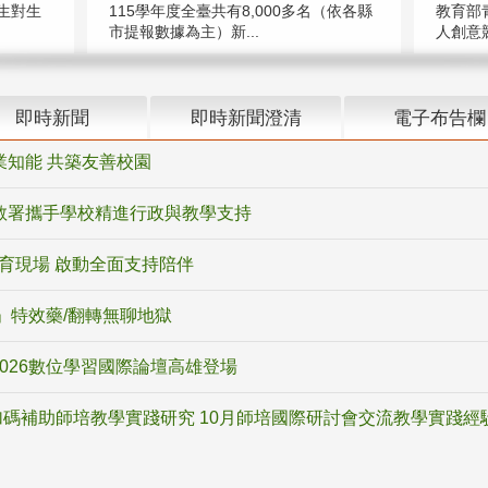
教育部
生對生
115學年度全臺共有8,000多名（依各縣
人創意競
市提報數據為主）新...
即時新聞
即時新聞澄清
電子布告欄
業知能 共築友善校園
教署攜手學校精進行政與教學支持
教育現場 啟動全面支持陪伴
ox」特效藥/翻轉無聊地獄
2026數位學習國際論壇高雄登場
碼補助師培教學實踐研究 10月師培國際研討會交流教學實踐經