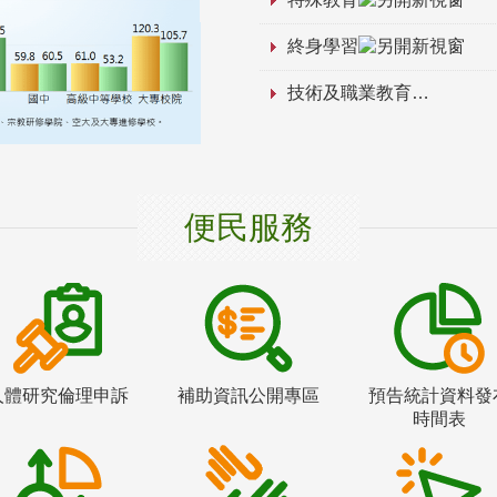
終身學習
技術及職業教育
便民服務
人體研究倫理申訴
補助資訊公開專區
預告統計資料發
時間表