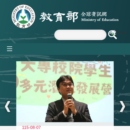
跳到主要內容區塊
mobile_menu
:::
11
115-08-07