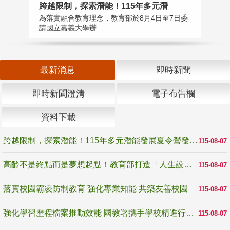
高
跨越限制，探索潛能！115年多元潛
教
為落實融合教育理念，教育部於8月4日至7日委
博
請國立嘉義大學辦...
最新消息
即時新聞
即時新聞澄清
電子布告欄
資料下載
跨越限制，探索潛能！115年多元潛能發展夏令營發掘生命無限可能
115-08-07
高齡不是終點而是夢想起點！教育部打造「人生設計夢工場」 參展第3屆高齡健康產業博覽會
115-08-07
落實校園霸凌防制教育 強化專業知能 共築友善校園
115-08-07
強化學習歷程檔案推動效能 國教署攜手學校精進行政與教學支持
115-08-07