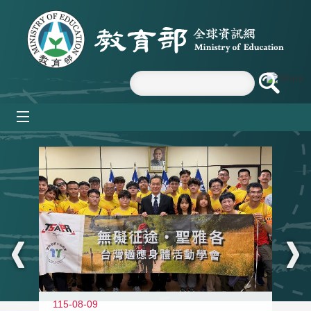
跳到主要內容區塊
mobile_menu
:::
115-08-09
11