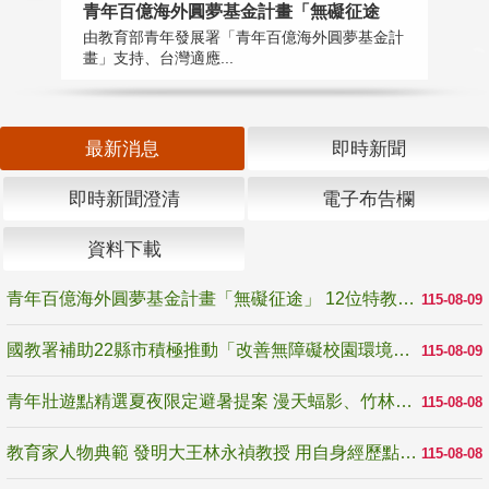
青年百億海外圓夢基金計畫「無礙征途
國
由教育部青年發展署「青年百億海外圓夢基金計
無
畫」支持、台灣適應...
是
最新消息
即時新聞
即時新聞澄清
電子布告欄
資料下載
青年百億海外圓夢基金計畫「無礙征途」 12位特教與弱勢青年勇闖西班牙 跨越感官限制見證生命蛻變
115-08-09
國教署補助22縣市積極推動「改善無障礙校園環境計畫」 打造友善、安全、無礙學習空間
115-08-09
青年壯遊點精選夏夜限定避暑提案 漫天蝠影、竹林尋蛙、茶香夜觀 邀青年暮色出發
115-08-08
教育家人物典範 發明大王林永禎教授 用自身經歷點亮學生的路
115-08-08