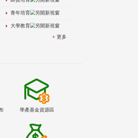
青年培育
大學教育
更多
布
學產基金資源區