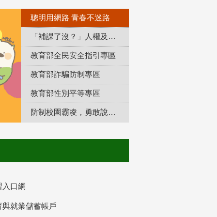
聰明用網路 青春不迷路
「補課了沒？」人權及轉型正義教育專區
教育部全民安全指引專區
教育部詐騙防制專區
教育部性別平等專區
防制校園霸凌，勇敢說出來！
習入口網
育與就業儲蓄帳戶