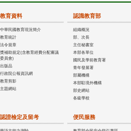
教育資料
認識教育部
中華民國教育現況簡介
組織概況
教育統計
部、次長
法令規章
主任秘書室
獎補助規定(含教育經費分配審議
本部各單位
委員會)
國民及學前教育署
出版品
青年發展署
行政院公報資訊網
部屬機構
教育剪影
本部駐境外機構
主題網站
部史網站
各級學校
認證檢定及留考
便民服務
華語文能力測驗
教育部全民安全指引專區