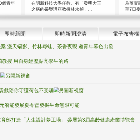
在明新科技大學任教、有「發明大王」
0個青年
為落實
之稱的榮譽講座教授林永禎，...
至7日委
即時新聞
即時新聞澄清
電子布告欄
案 漫天蝠影、竹林尋蛙、茶香夜觀 邀青年暮色出發
禎教授 用自身經歷點亮學生的路
騙
袋戲陪你守護荷包不受騙
多元潛能發展夏令營發掘生命無限可能
育部打造「人生設計夢工場」 參展第3屆高齡健康產業博覽會