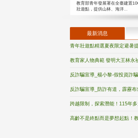
教育部青年發展署在全臺建置10
壯遊點，提供山林、海洋...
最新消息
青年壯遊點精選夏夜限定避暑提
教育家人物典範 發明大王林永
反詐騙宣導_楊小黎-假投資詐
反詐騙宣導_防詐有道，霹靂布
跨越限制，探索潛能！115年
高齡不是終點而是夢想起點！教