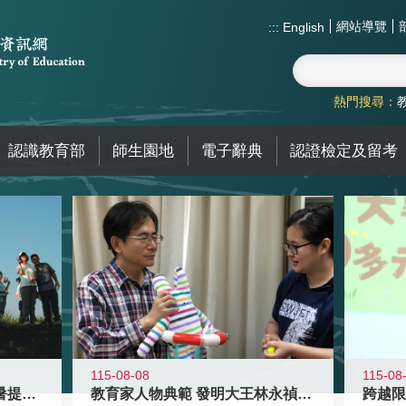
網站導覽
:::
English
熱門搜尋：
認識教育部
師生園地
電子辭典
認證檢定及留考
115-08-08
115-08
教育家人物典範 發明大王林永禎教授
青年壯遊點精選夏夜限定避暑提案 漫