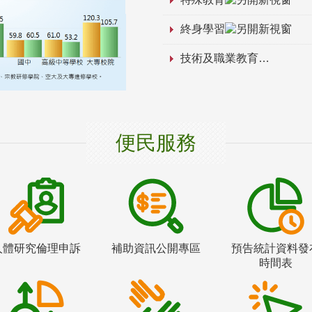
終身學習
技術及職業教育
便民服務
人體研究倫理申訴
補助資訊公開專區
預告統計資料發
時間表