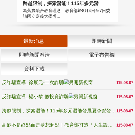
高
跨越限制，探索潛能！115年多元潛
教
為落實融合教育理念，教育部於8月4日至7日委
博
請國立嘉義大學辦...
最新消息
即時新聞
即時新聞澄清
電子布告欄
資料下載
反詐騙宣導_徐展元-二次詐騙
115-08-07
反詐騙宣導_楊小黎-假投資詐騙
115-08-07
跨越限制，探索潛能！115年多元潛能發展夏令營發掘生命無限可能
115-08-07
高齡不是終點而是夢想起點！教育部打造「人生設計夢工場」 參展第3屆高齡健康產業博覽會
115-08-07