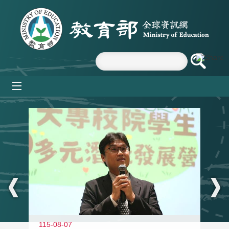
跳到主要內容區塊
mobile_menu
:::
11
115-08-07