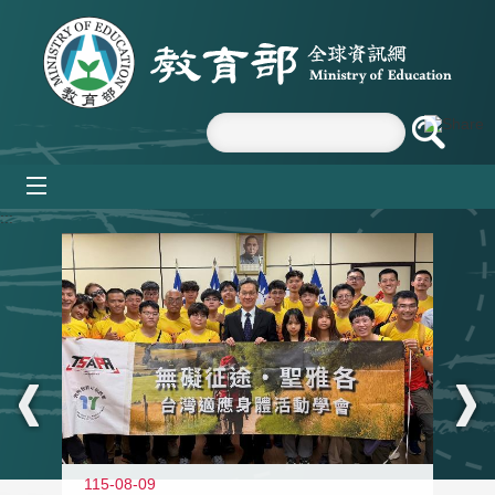
跳到主要內容區塊
mobile_menu
:::
115-08-09
11