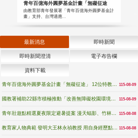
青年百億海外圓夢基金計畫「無礙征途
國
由教育部青年發展署「青年百億海外圓夢基金計
無
畫」支持、台灣適應...
是
最新消息
即時新聞
即時新聞澄清
電子布告欄
資料下載
青年百億海外圓夢基金計畫「無礙征途」 12位特教與弱勢青年勇闖西班牙 跨越感官限制見證生命蛻變
115-08-09
國教署補助22縣市積極推動「改善無障礙校園環境計畫」 打造友善、安全、無礙學習空間
115-08-09
青年壯遊點精選夏夜限定避暑提案 漫天蝠影、竹林尋蛙、茶香夜觀 邀青年暮色出發
115-08-08
教育家人物典範 發明大王林永禎教授 用自身經歷點亮學生的路
115-08-08