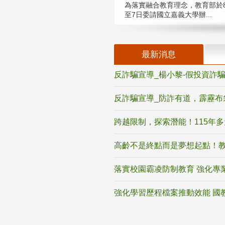
為落實融合教育理念，教育部於8
至7日委請國立嘉義大學辦...
最新消息
反詐騙宣導_楊小黎-假投資詐
反詐騙宣導_防詐有道，霹靂布
跨越限制，探索潛能！115年
高齡不是終點而是夢想起點！教
落實校園霸凌防制教育 強化專
強化學習歷程檔案推動效能 國