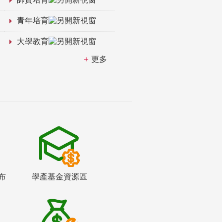
青年培育
大學教育
更多
布
學產基金資源區