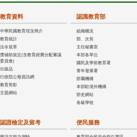
教育資料
認識教育部
中華民國教育現況簡介
組織概況
教育統計
部、次長
法令規章
主任秘書室
獎補助規定(含教育經費分配審議
本部各單位
委員會)
國民及學前教育署
出版品
青年發展署
行政院公報資訊網
部屬機構
教育剪影
本部駐境外機構
主題網站
部史網站
各級學校
認證檢定及留考
便民服務
華語文能力測驗
教育部全民安全指引專區