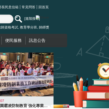
部長民意信箱
常見問答
回首頁
進階搜尋
教師資格考試
教育學分班
師鐸獎
便民服務
訊息公告
-07
落實校園霸凌防制教育 強化專業知能