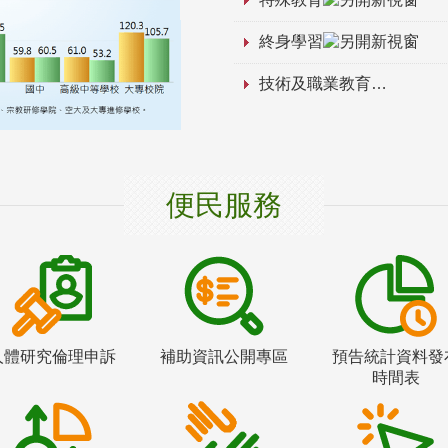
終身學習
技術及職業教育
便民服務
人體研究倫理申訴
補助資訊公開專區
預告統計資料發
時間表