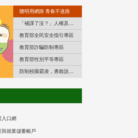
聰明用網路 青春不迷路
「補課了沒？」人權及轉型正義教育專區
教育部全民安全指引專區
教育部詐騙防制專區
教育部性別平等專區
防制校園霸凌，勇敢說出來！
習入口網
育與就業儲蓄帳戶