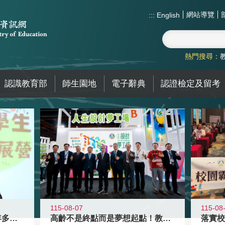
網站導覽
:::
English
熱門搜尋：
認識教育部
師生園地
電子辭典
認證檢定及留考
115-08-07
115-08
高齡不是終點而是夢想起點！教育部打
跨越限制，探索潛能！115年多元潛