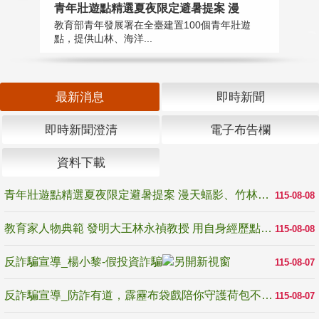
教
青年壯遊點精選夏夜限定避暑提案 漫
在
教育部青年發展署在全臺建置100個青年壯遊
譽
點，提供山林、海洋...
最新消息
即時新聞
即時新聞澄清
電子布告欄
資料下載
青年壯遊點精選夏夜限定避暑提案 漫天蝠影、竹林尋蛙、茶香夜觀 邀青年暮色出發
115-08-08
教育家人物典範 發明大王林永禎教授 用自身經歷點亮學生的路
115-08-08
反詐騙宣導_楊小黎-假投資詐騙
115-08-07
反詐騙宣導_防詐有道，霹靂布袋戲陪你守護荷包不受騙
115-08-07