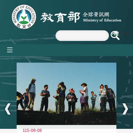
跳到主要內容區塊
mobile_menu
:::
11
115-08-08