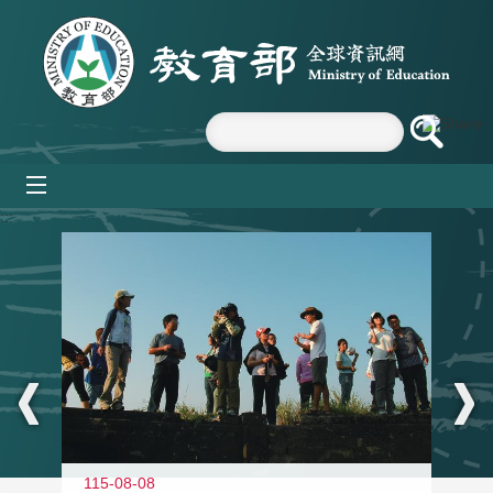
跳到主要內容區塊
mobile_menu
:::
11
115-08-08