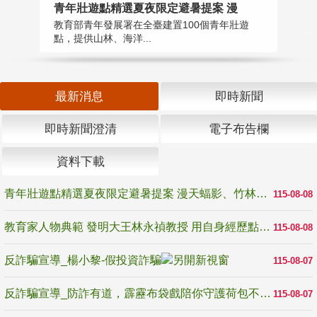
教
青年壯遊點精選夏夜限定避暑提案 漫
在
教育部青年發展署在全臺建置100個青年壯遊
譽
點，提供山林、海洋...
最新消息
即時新聞
即時新聞澄清
電子布告欄
資料下載
青年壯遊點精選夏夜限定避暑提案 漫天蝠影、竹林尋蛙、茶香夜觀 邀青年暮色出發
115-08-08
教育家人物典範 發明大王林永禎教授 用自身經歷點亮學生的路
115-08-08
反詐騙宣導_楊小黎-假投資詐騙
115-08-07
反詐騙宣導_防詐有道，霹靂布袋戲陪你守護荷包不受騙
115-08-07