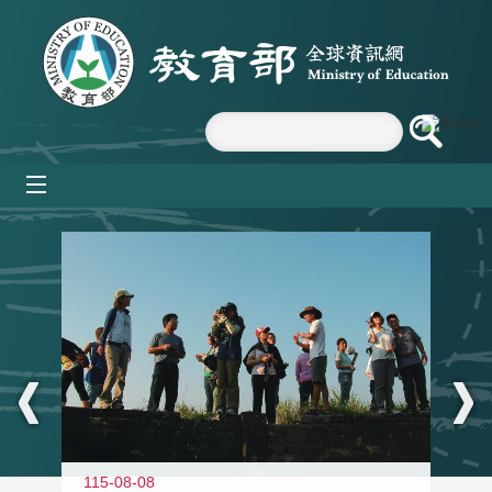
跳到主要內容區塊
mobile_menu
:::
11
115-08-08