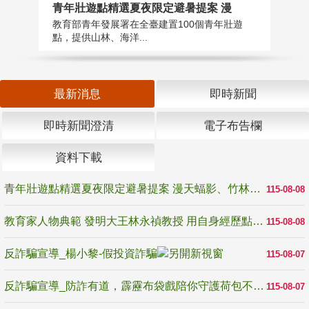
教
青年壯遊點精選夏夜限定避暑提案 漫
在
教育部青年發展署在全臺建置100個青年壯遊
譽
點，提供山林、海洋...
最新消息
即時新聞
即時新聞澄清
電子布告欄
資料下載
青年壯遊點精選夏夜限定避暑提案 漫天蝠影、竹林尋蛙、茶香夜觀 邀青年暮色出發
115-08-08
教育家人物典範 發明大王林永禎教授 用自身經歷點亮學生的路
115-08-08
反詐騙宣導_楊小黎-假投資詐騙
115-08-07
反詐騙宣導_防詐有道，霹靂布袋戲陪你守護荷包不受騙
115-08-07