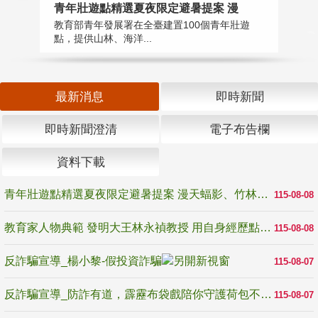
教
青年壯遊點精選夏夜限定避暑提案 漫
在
教育部青年發展署在全臺建置100個青年壯遊
譽
點，提供山林、海洋...
最新消息
即時新聞
即時新聞澄清
電子布告欄
資料下載
青年壯遊點精選夏夜限定避暑提案 漫天蝠影、竹林尋蛙、茶香夜觀 邀青年暮色出發
115-08-08
教育家人物典範 發明大王林永禎教授 用自身經歷點亮學生的路
115-08-08
反詐騙宣導_楊小黎-假投資詐騙
115-08-07
反詐騙宣導_防詐有道，霹靂布袋戲陪你守護荷包不受騙
115-08-07