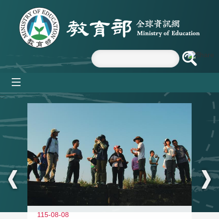
跳到主要內容區塊
mobile_menu
:::
11
115-08-08