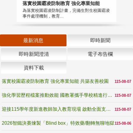
落實校園霸凌防制教育 強化專業知能
迎
為落實校園霸凌防制計畫，完備生對生校園霸凌
1
事件處理機制，教育...
數
最新消息
即時新聞
即時新聞澄清
電子布告欄
資料下載
落實校園霸凌防制教育 強化專業知能 共築友善校園
115-08-07
強化學習歷程檔案推動效能 國教署攜手學校精進行政與教學支持
115-08-07
迎接115學年度新進教師加入教育現場 啟動全面支持陪伴
115-08-07
2026智鐵決賽煉製「Blind box」特效藥/翻轉無聊地獄
115-08-06