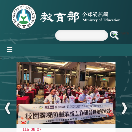
跳到主要內容區塊
mobile_menu
:::
115-08-07
11