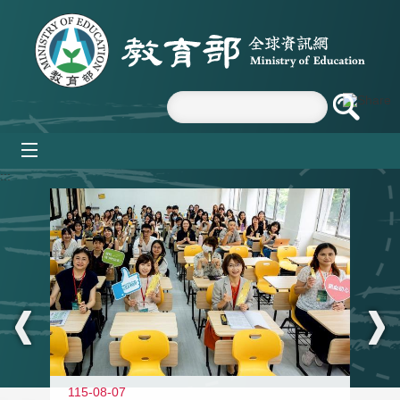
跳到主要內容區塊
mobile_menu
:::
115-08-07
11