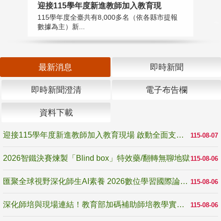
迎接115學年度新進教師加入教育現
2
115學年度全臺共有8,000多名（依各縣市提報
教
數據為主）新...
賽
最新消息
即時新聞
即時新聞澄清
電子布告欄
資料下載
迎接115學年度新進教師加入教育現場 啟動全面支持陪伴
115-08-07
2026智鐵決賽煉製「Blind box」特效藥/翻轉無聊地獄
115-08-06
匯聚全球視野深化師生AI素養 2026數位學習國際論壇高雄登場
115-08-06
深化師培與現場連結！教育部加碼補助師培教學實踐研究 10月師培國際研討會交流教學實踐經驗
115-08-06