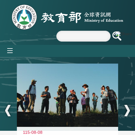
跳到主要內容區塊
mobile_menu
:::
11
115-08-08