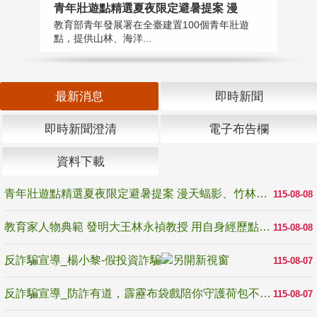
教
青年壯遊點精選夏夜限定避暑提案 漫
在
教育部青年發展署在全臺建置100個青年壯遊
譽
點，提供山林、海洋...
最新消息
即時新聞
即時新聞澄清
電子布告欄
資料下載
青年壯遊點精選夏夜限定避暑提案 漫天蝠影、竹林尋蛙、茶香夜觀 邀青年暮色出發
115-08-08
教育家人物典範 發明大王林永禎教授 用自身經歷點亮學生的路
115-08-08
反詐騙宣導_楊小黎-假投資詐騙
115-08-07
反詐騙宣導_防詐有道，霹靂布袋戲陪你守護荷包不受騙
115-08-07