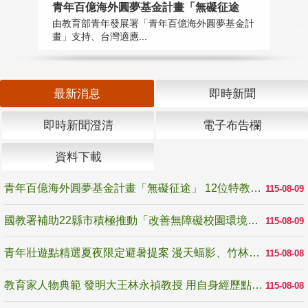
青年百億海外圓夢基金計畫「無礙征途
國
由教育部青年發展署「青年百億海外圓夢基金計
無
畫」支持、台灣適應...
是
最新消息
即時新聞
即時新聞澄清
電子布告欄
資料下載
青年百億海外圓夢基金計畫「無礙征途」 12位特教與弱勢青年勇闖西班牙 跨越感官限制見證生命蛻變
115-08-09
國教署補助22縣市積極推動「改善無障礙校園環境計畫」 打造友善、安全、無礙學習空間
115-08-09
青年壯遊點精選夏夜限定避暑提案 漫天蝠影、竹林尋蛙、茶香夜觀 邀青年暮色出發
115-08-08
教育家人物典範 發明大王林永禎教授 用自身經歷點亮學生的路
115-08-08