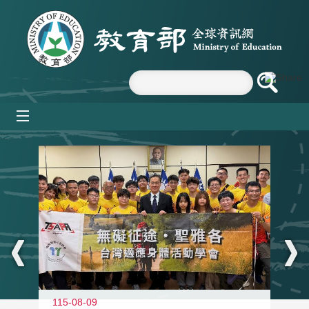
跳到主要內容區塊
mobile_menu
:::
115-08-09
11