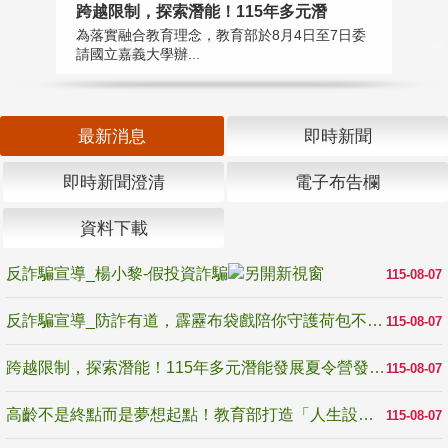
高
跨越限制，探索潛能！115年多元潛
教
為落實融合教育理念，教育部於8月4日至7日委
博
請國立嘉義大學辦...
最新消息
即時新聞
即時新聞澄清
電子布告欄
資料下載
反詐騙宣導_楊小黎-假投資詐騙
115-08-07
反詐騙宣導_防詐有道，霹靂布袋戲陪你守護荷包不受騙
115-08-07
跨越限制，探索潛能！115年多元潛能發展夏令營發掘生命無限可能
115-08-07
高齡不是終點而是夢想起點！教育部打造「人生設計夢工場」 參展第3屆高齡健康產業博覽會
115-08-07