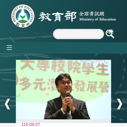
跳到主要內容區塊
mobile_menu
:::
11
115-08-07