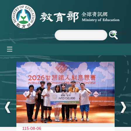
跳到主要內容區塊
mobile_menu
:::
115-08-06
11