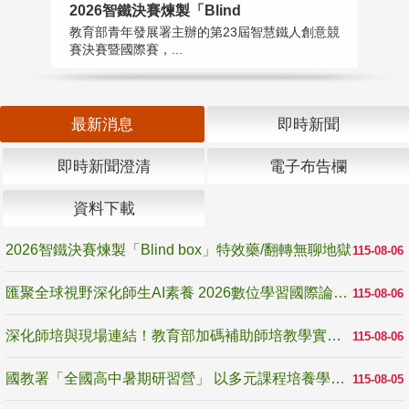
2026智鐵決賽煉製「Blind
匯
教育部青年發展署主辦的第23屆智慧鐵人創意競
教
賽決賽暨國際賽，...
「
最新消息
即時新聞
即時新聞澄清
電子布告欄
資料下載
2026智鐵決賽煉製「Blind box」特效藥/翻轉無聊地獄
115-08-06
匯聚全球視野深化師生AI素養 2026數位學習國際論壇高雄登場
115-08-06
深化師培與現場連結！教育部加碼補助師培教學實踐研究 10月師培國際研討會交流教學實踐經驗
115-08-06
國教署「全國高中暑期研習營」 以多元課程培養學生瞭解誠信專業與倫理價值
115-08-05