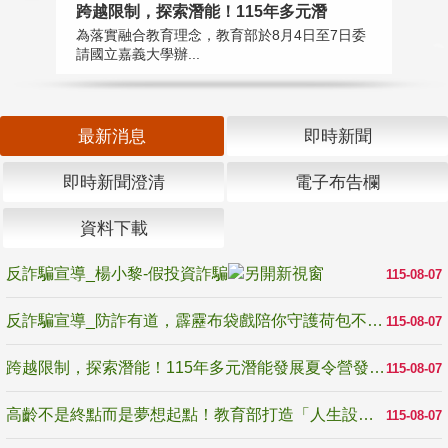
高
跨越限制，探索潛能！115年多元潛
教
為落實融合教育理念，教育部於8月4日至7日委
博
請國立嘉義大學辦...
最新消息
即時新聞
即時新聞澄清
電子布告欄
資料下載
反詐騙宣導_楊小黎-假投資詐騙
115-08-07
反詐騙宣導_防詐有道，霹靂布袋戲陪你守護荷包不受騙
115-08-07
跨越限制，探索潛能！115年多元潛能發展夏令營發掘生命無限可能
115-08-07
高齡不是終點而是夢想起點！教育部打造「人生設計夢工場」 參展第3屆高齡健康產業博覽會
115-08-07