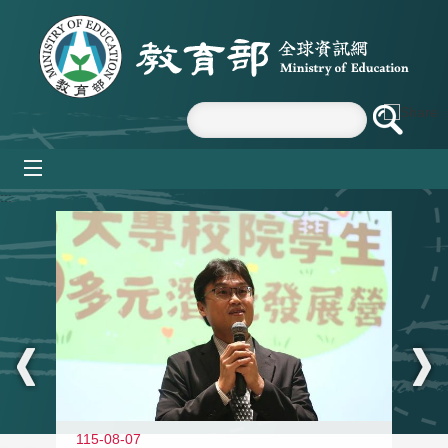
跳到主要內容區塊
mobile_menu
:::
11
115-08-07