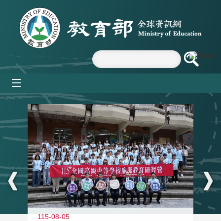
跳到主要內容區塊
mobile_menu
:::
115-08-05
11