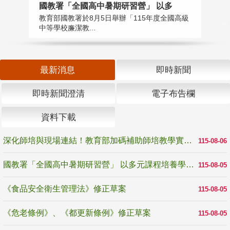
國教署「全國高中暑期研習營」 以多
學
教育部國教署於8月5日舉辦「115年度全國高級
教
中等學校廉潔教...
「
最新消息
即時新聞
即時新聞澄清
電子布告欄
資料下載
深化師培與現場連結！教育部加碼補助師培教學實踐研究 10月師培國際研討會交流教學實踐經驗
115-08-06
國教署「全國高中暑期研習營」 以多元課程培養學生瞭解誠信專業與倫理價值
115-08-05
《食品安全衛生管理法》修正草案
115-08-05
《危老條例》、《都更新條例》修正草案
115-08-05