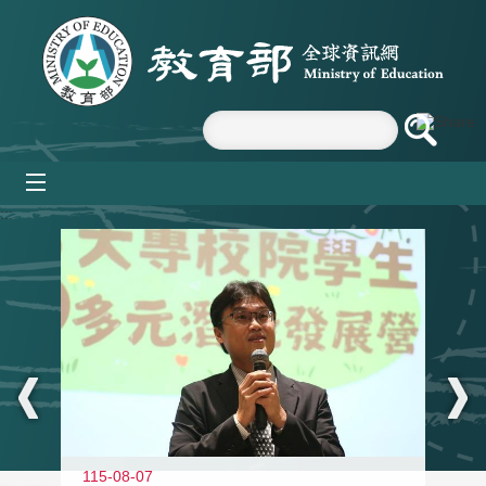
跳到主要內容區塊
mobile_menu
:::
11
115-08-07