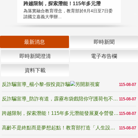
高
跨越限制，探索潛能！115年多元潛
教
為落實融合教育理念，教育部於8月4日至7日委
博
請國立嘉義大學辦...
最新消息
即時新聞
即時新聞澄清
電子布告欄
資料下載
反詐騙宣導_楊小黎-假投資詐騙
115-08-07
反詐騙宣導_防詐有道，霹靂布袋戲陪你守護荷包不受騙
115-08-07
跨越限制，探索潛能！115年多元潛能發展夏令營發掘生命無限可能
115-08-07
高齡不是終點而是夢想起點！教育部打造「人生設計夢工場」 參展第3屆高齡健康產業博覽會
115-08-07